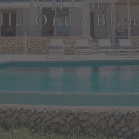
VN290
lla Onda Bla
Contattaci subito