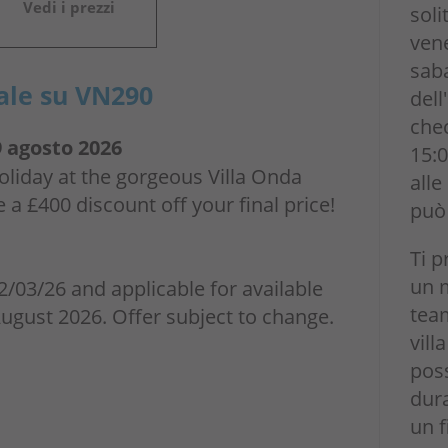
Vedi i prezzi
soli
ven
saba
ale su VN290
dell
chec
9 agosto 2026
15:0
iday at the gorgeous Villa Onda
alle
 a £400 discount off your final price!
può 
Ti 
un 
2/03/26 and applicable for available
team
August 2026. Offer subject to change.
vill
poss
dura
un 