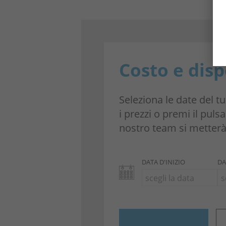
Costo e disp
Seleziona le date del tu
i prezzi o premi il pul
nostro team si metterà 
DATA D'INIZIO
DA