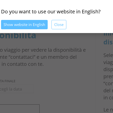
Do you want to use our website in English?
Show website in English
Close
In
onibilitá
dis
o viaggio per vedere la disponibilità e
Sele
sante “contattaci” e un membro del
viag
in contatto con te.
disp
prem
TA FINALE
“co
del
in c
Le n