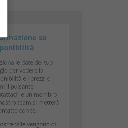
formazione su
ponibilitá
ziona le date del tuo
gio per vedere la
onibilità e i prezzi o
i il pulsante
ntattaci” e un membro
 nostro team si metterà
ontatto con te.
ostre ville vengono di