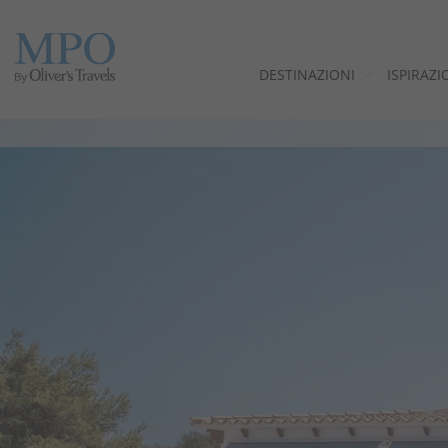
DESTINAZIONI
ISPIRAZI
Destinazioni
Ispirazioni
Ville
Minorca
Offerte
Perché noi?
Proprietari