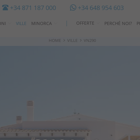
+34 871 187 000
+34 648 954 603
OFFERTE
ONI
VILLE
MINORCA
PERCHÉ NOI?
P
HOME
VILLE
VN290