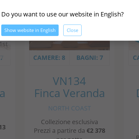
Do you want to use our website in English?
Show website in English
Close
1st
 7
CAMERE: 8
BAGNI: 7
C
VN134
na
Finca Veranda
NORTH COAST
Collezione esclusiva
13
Prezzi a partire da
€2 378
P