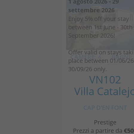
1 agosto 2026 - 29
settembre 2026
Enjoy 5% off your stay
between 1st June - 30th
September 2026!
Offer valid on stays tak
CAMERE: 4
BAGNI:
place between 01/06/26
30/09/26 only.
VN102
Villa Catalej
CAP D'EN FONT
Prestige
Prezzi a partire da
€50