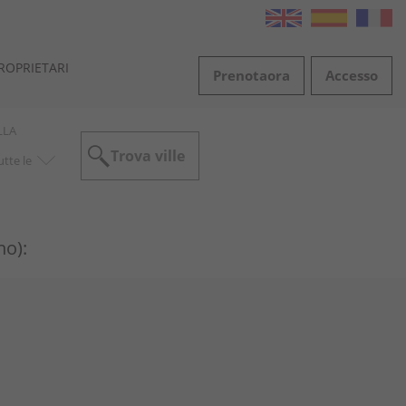
ROPRIETARI
Prenota
ora
Accesso
LLA
Trova ville
no):