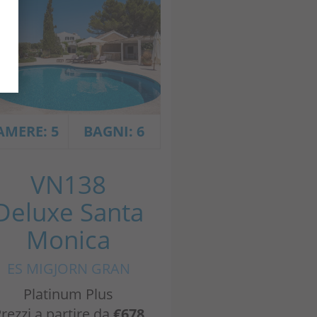
AMERE: 5
BAGNI: 6
VN138
Deluxe Santa
Monica
ES MIGJORN GRAN
Platinum Plus
rezzi a partire da
€678