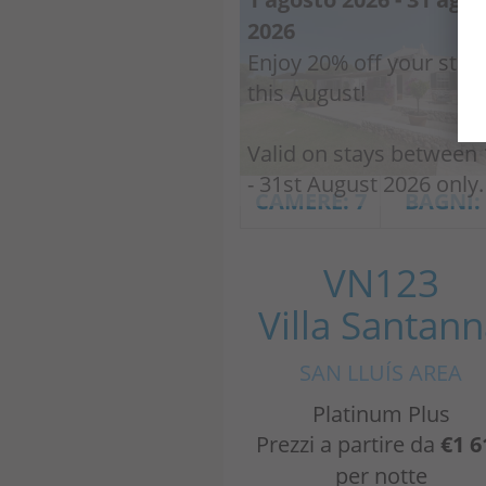
2026
Enjoy 20% off your stay
this August!
Valid on stays between 
- 31st August 2026 only.
CAMERE: 7
BAGNI:
VN123
Villa Santan
SAN LLUÍS AREA
Platinum Plus
Prezzi a partire da
€1 6
per notte