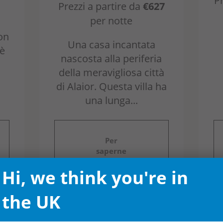
Pr
Prezzi a partire da
€627
per notte
on
Una casa incantata
 è
nascosta alla periferia
della meravigliosa città
di Alaior. Questa villa ha
una lunga...
Per
saperne
di più
Hi, we think you're in
the UK
sto