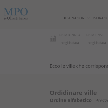
DESTINAZIONI
ISPIRAZI
Destinazioni
DATA D'INIZIO
DATA FINALE
Ispirazioni
Ville
Ecco le ville che corrispo
Minorca
Offerte
Ordidinare ville
Perché noi?
Ordine alfabetico
Prezz
Proprietari