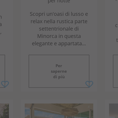
per notte
Scopri un'oasi di lusso e
n
relax nella rustica parte
a
c
settentrionale di
,
Minorca in questa
elegante e appartata...
Per
saperne
di più