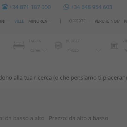
+34 871 187 000
+34 648 954 603
OFFERTE
ONI
VILLE
MINORCA
PERCHÉ NOI?
P
TAGLIA
BUDGET
VI
ndono alla tua ricerca (o che pensiamo ti piaceran
o: da basso a alto
Prezzo: da alto a basso