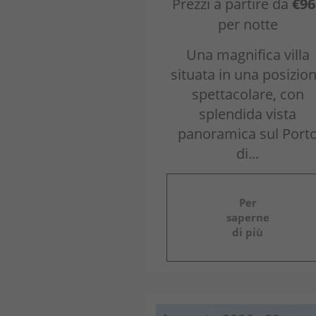
Prezzi a partire da
€96
per notte
Una magnifica villa
situata in una posizio
spettacolare, con
splendida vista
panoramica sul Port
di...
Per
saperne
di più