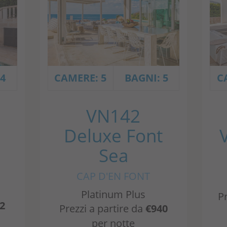
 4
CAMERE: 5
BAGNI: 5
C
VN142
Deluxe Font
Sea
CAP D'EN FONT
Platinum Plus
Pr
2
Prezzi a partire da
€940
per notte