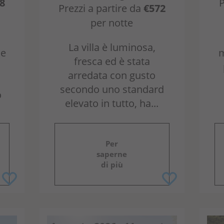
8
P
Prezzi a partire da
€572
per notte
La villa è luminosa,
ne
m
fresca ed è stata
arredata con gusto
secondo uno standard
o
elevato in tutto, ha...
Per
saperne
di più