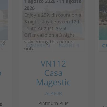
1 agosto 2026 - 11 agosto
2026
Enjoy a 25% discount on a
3 night stay between 12th
- 15th August 2026!
Offer valid on a 3 night
ing
stay during this period
 3
CAMERE: 4
BAGNI: 3
C
 -
only.
VN112
o
Casa
Magestic
ALAIOR
Platinum Plus
0