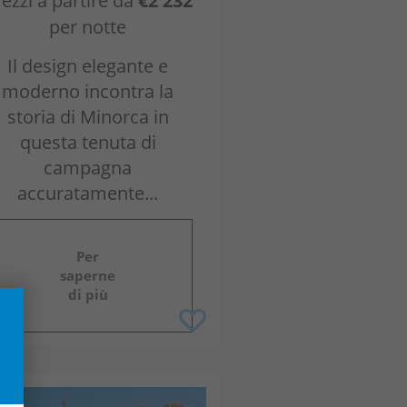
ezzi a partire da
€2 232
per notte
Il design elegante e
moderno incontra la
storia di Minorca in
questa tenuta di
campagna
accuratamente...
Per
saperne
di più