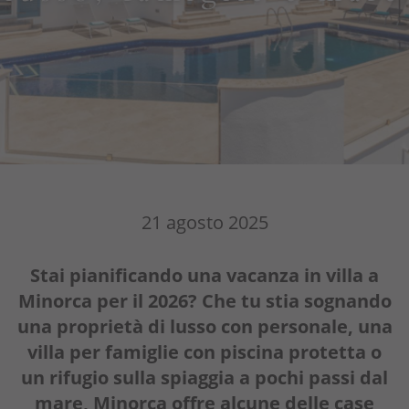
Concierge
Menorca Ecotourism and Sustainability
FAQ (Domande frequenti) sulle ville a
Minorca
Offerte
Perché noi?
21 agosto 2025
Proprietari
Stai pianificando una vacanza in villa a
Portale
Minorca per il 2026? Che tu stia sognando
una proprietà di lusso con personale, una
villa per famiglie con piscina protetta o
un rifugio sulla spiaggia a pochi passi dal
mare, Minorca offre alcune delle case