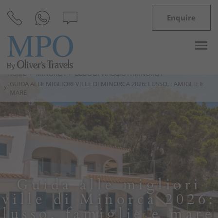
Enquire
HOME
MINORCA
BLOG DI VIAGGIO A MINORCA
GUIDA ALLE MIGLIORI VILLE DI MINORCA 2026: LUSSO, FAMIGLIE E
MARE
Destinazioni
Ispirazioni
Ville
Minorca
Guida alle migliori
ville di Minorca 2026:
Blog di viaggio a Minorca
lusso, famiglie e mare