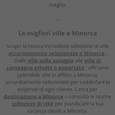
meglio.
_
Le
migliori ville a Min
orca
Scopri la nostra incredibile selezione di ville
accuratamente selezionate
a Minorca
.
Dalle
ville sulla spiaggia
alle
ville di
campagna private e appartate
, offriamo
splendide ville in affitto a Minorca,
accuratamente selezionate per soddisfare le
esigenze di ogni cliente. Cerca per
destinazione a Minorca
o
consulta le nostre
collezioni di ville
per pianificare la tua
vacanza ideale a Minorca.