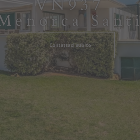
VN937
Menorca Sant
Contattaci subito