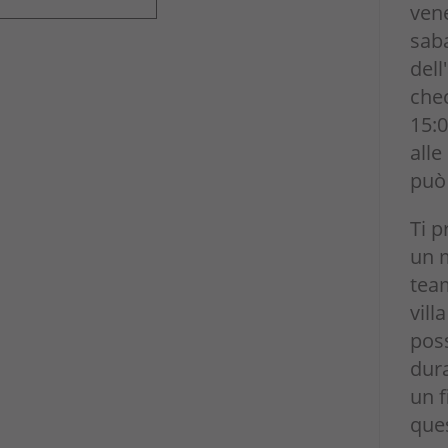
ven
saba
dell
chec
15:0
alle
può 
Ti 
un 
team
vill
poss
dura
un 
ques