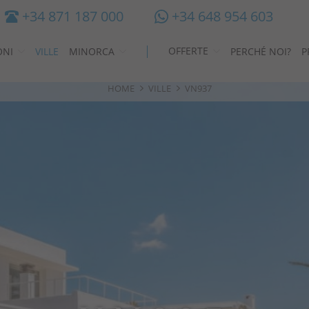
+34 871 187 000
+34 648 954 603
OFFERTE
ONI
VILLE
MINORCA
PERCHÉ NOI?
P
HOME
VILLE
VN937