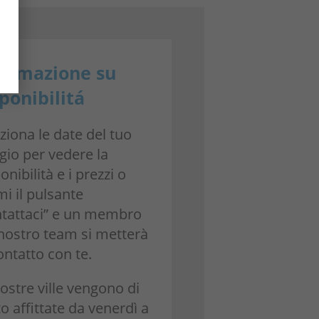
formazione su
ponibilitá
ziona le date del tuo
gio per vedere la
onibilità e i prezzi o
i il pulsante
ntattaci” e un membro
 nostro team si metterà
ontatto con te.
ostre ville vengono di
to affittate da venerdì a