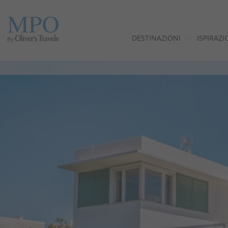
DESTINAZIONI
ISPIRAZI
Destinazioni
Ispirazioni
Ville
Minorca
Offerte
Perché noi?
Proprietari