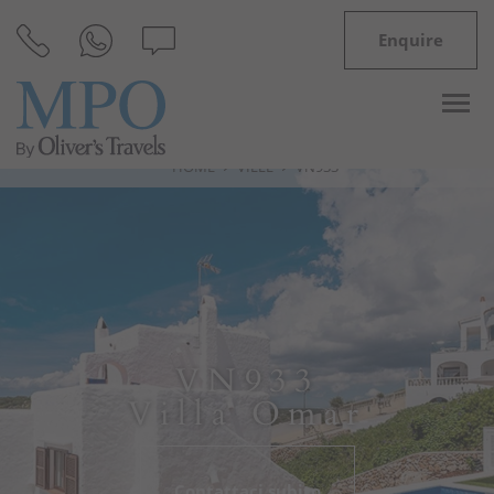
Enquire
HOME
VILLE
VN933
Destinazioni
Ispirazioni
Ville
VN933
Minorca
Villa Omar
Offerte
Contattaci subito