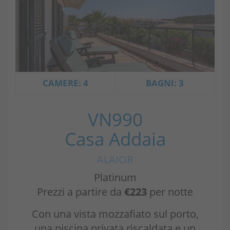
CAMERE: 4
BAGNI: 3
VN990
Casa Addaia
ALAIOR
Platinum
Prezzi a partire da
€223
per notte
Con una vista mozzafiato sul porto,
una piscina privata riscaldata e un