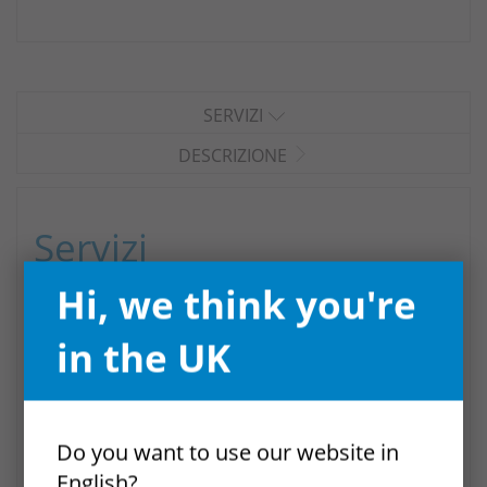
SERVIZI
DESCRIZIONE
Servizi
Hi, we think you're
Spazio esterno
in the UK
BBQ
Asciugamani da spiaggia
Piscina
Do you want to use our website in
Terrazzo ombreggiato
English?