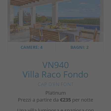
CAMERE: 4
BAGNI: 2
VN940
Villa Raco Fondo
CAP D'EN FONT
Platinum
Prezzi a partire da
€235
per notte
Una villa luminosa e spaziosa con