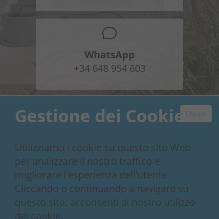
WhatsApp
+34 648 954 603
Gestione dei Cookie
Chiudi
Utilizziamo i cookie su questo sito Web
Contattaci subito
per analizzare il nostro traffico e
migliorare l'esperienza dell'utente.
Cliccando o continuando a navigare su
Our 30+ year story
questo sito, acconsenti al nostro utilizzo
Contatti
dei cookie.
Condizioni di prenotazione