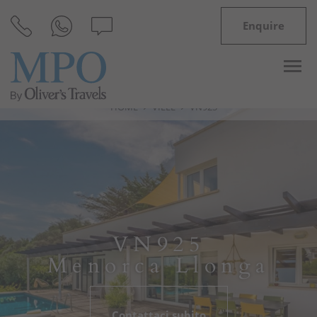
Enquire
HOME
VILLE
VN925
Destinazioni
Ispirazioni
Ville
VN925
Minorca
Menorca Llonga
Offerte
Contattaci subito