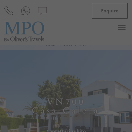
Enquire
HOME
VILLE
VN700
Destinazioni
Ispirazioni
Ville
VN700
Minorca
Casa Calera
Offerte
Contattaci subito