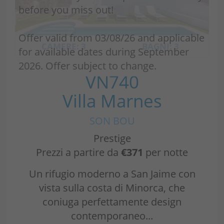
before you miss out!
Offer valid from 03/08/26 and applicable
CAMERE: 3
BAGNI: 3
for available dates during September
2026. Offer subject to change.
VN740
Villa Marnes
SON BOU
Prestige
Prezzi a partire da
€371
per notte
Un rifugio moderno a San Jaime con
vista sulla costa di Minorca, che
coniuga perfettamente design
contemporaneo...