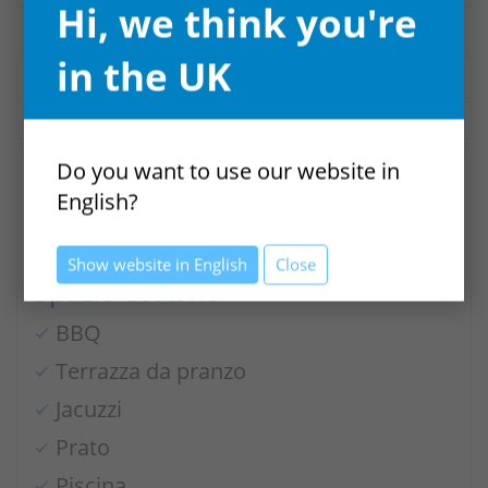
Hi, we think you're
in the UK
SERVIZI
DESCRIZIONE
Do you want to use our website in
English?
Servizi
Show website in English
Close
Spazio esterno
BBQ
Terrazza da pranzo
Jacuzzi
Prato
Piscina