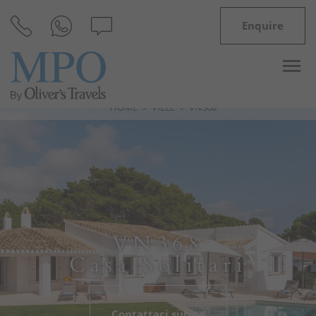
Enquire
HOME
VILLE
VN368
Destinazioni
Ispirazioni
Ville
VN368
Minorca
Casa Solitari
Offerte
Contattaci subito