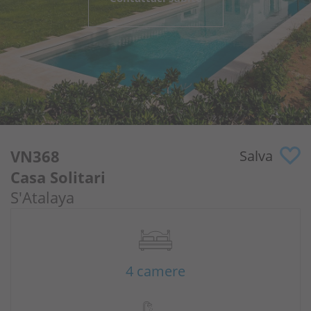
Perché noi?
Proprietari
Portale
VN368
Salva
Casa Solitari
S'Atalaya
4 camere