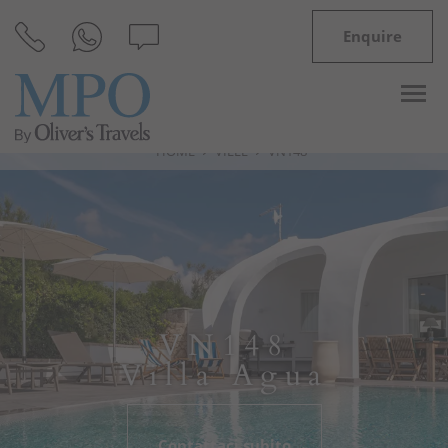
Enquire
HOME
VILLE
VN148
Destinazioni
Ispirazioni
Ville
VN148
Minorca
Villa Agua
Offerte
Contattaci subito