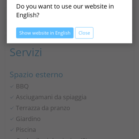
Do you want to use our website in
English?
SERVIZI
DESCRIZIONE
Show website in English
Close
Servizi
Spazio esterno
BBQ
Asciugamani da spiaggia
Terrazza da pranzo
Giardino
Piscina