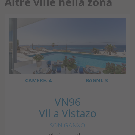
Altre ville nella zona
CAMERE: 4
BAGNI: 3
VN96
Villa Vistazo
SON GANXO