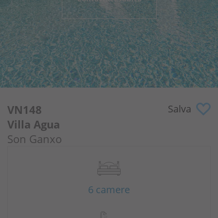
Perché noi?
Proprietari
Portale
VN148
Salva
Villa Agua
Son Ganxo
6 camere