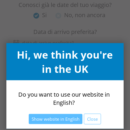
Conosci già le date del tuo viaggio?
Si
No, non ancora
Data di arrivo preferita?
Hi, we think you're
Data di partenza preferita?
in the UK
Quanto sono flessibili le tue date?
Do you want to use our website in
English?
Sai quante persone viaggiano con te?
Show website in English
Close