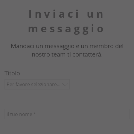
Perché noi?
Inviaci un
Proprietari
messaggio
Portale
Mandaci un messaggio e un membro del
nostro team ti contatterà.
Titolo