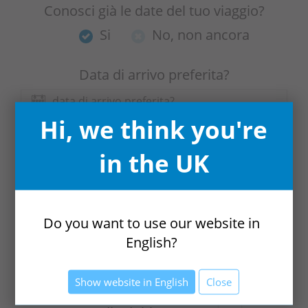
Conosci già le date del tuo viaggio?
Si
No, non ancora
Data di arrivo preferita?
Hi, we think you're
Data di partenza preferita?
in the UK
Quanto sono flessibili le tue date?
Do you want to use our website in
English?
Sai quante persone viaggiano con te?
Show website in English
Close