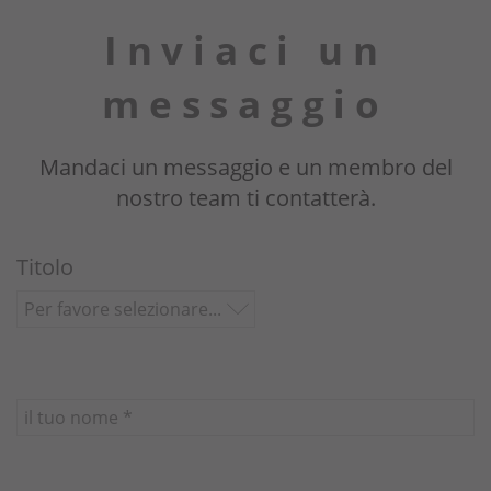
Perché noi?
Inviaci un
Proprietari
messaggio
Portale
Mandaci un messaggio e un membro del
nostro team ti contatterà.
Titolo