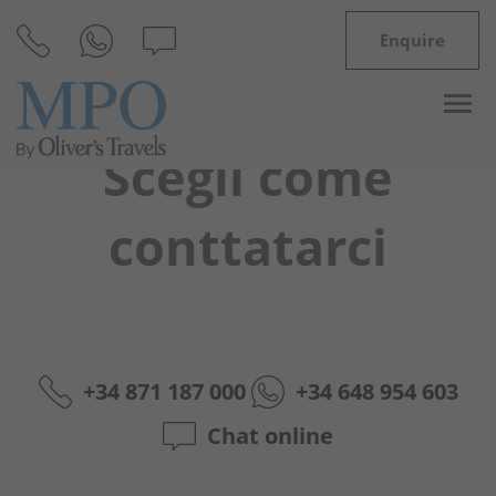
Enquire
Scegli come
conttatarci
Destinazioni
Ispirazioni
Ville
+34 871 187 000
+34 648 954 603
Minorca
Chat online
Offerte