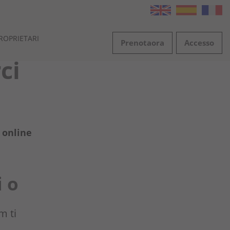
ROPRIETARI
Prenota
ora
Accesso
ci
 online
io
m ti