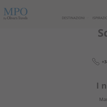
DESTINAZIONI
ISPIRAZI
S
+3
I
Man