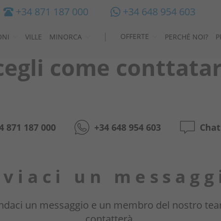
+34 871 187 000
+34 648 954 603
OFFERTE
ONI
VILLE
MINORCA
PERCHÉ NOI?
P
cegli come conttatar
Destinazioni
Ispirazioni
Ville
4 871 187 000
+34 648 954 603
Chat
Minorca
Offerte
nviaci un messagg
Perché noi?
daci un messaggio e un membro del nostro tea
Proprietari
contatterà.