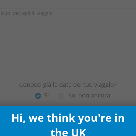
Conosci già le date del tuo viaggio?
Si
No, non ancora
di arrivo preferita?
Data di partenza pre
Hi, we think you're in
the UK