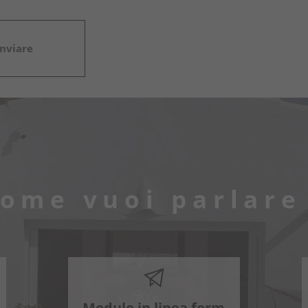
come vuoi parlare
Modulo in linea form